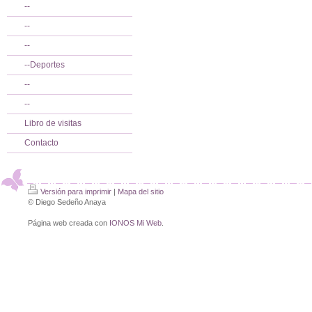
--
--
--
--Deportes
--
--
Libro de visitas
Contacto
Versión para imprimir
|
Mapa del sitio
© Diego Sedeño Anaya
Página web creada con
IONOS Mi Web
.